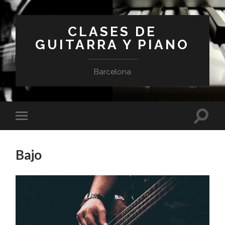
CLASES DE
GUITARRA Y PIANO
Barcelona
Altern
Alternar
el
el
campo
menú
de
móvil
búsqu
Bajo